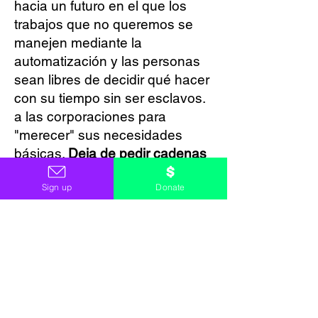
hacia un futuro en el que los
trabajos que no queremos se
manejen mediante la
automatización y las personas
sean libres de decidir qué hacer
con su tiempo sin ser esclavos.
a las corporaciones para
"merecer" sus necesidades
básicas.
Deja de pedir cadenas
más bonitas; lucha por la
Sign up
Donate
libertad.
Apoyo a los municipios y
algunos estados a que
aumenten sus salarios mínimos
cuando se considere apropiado.
Creo que es moralmente
aborrecible pagarle a la gente